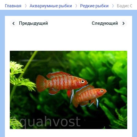
Главная
Аквариумные рыбки
Редкие рыбки
Бадис Ск
Предыдущий
Следующий