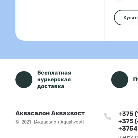
Купить
Бесплатная
курьерская
П
доставка
Аквасалон Аквахвост
+375 
+375 
© [2021] [Аквасалон Aquahvost]
+3754
Пн-Пт с 1