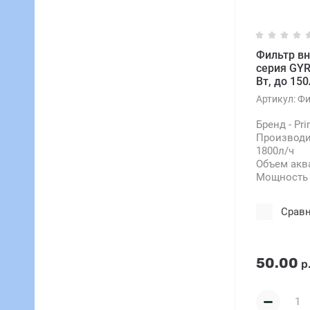
Фильтр вн
серия GYRO
Вт, до 150
Артикул:
Фи
Бренд - Pr
Производи
1800л/ч
Объем аква
Мощность 
Срав
50.00
р