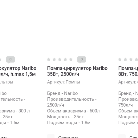
0
0
кулятор Naribo
Помпа-циркулятор Naribo
Помпа-ц
л/ч, h.max 1,5м
35Вт, 2500л/ч
8Вт, 750
льтры
Артикул:
Помпы
Артикул:
ribo
Бренд - Naribo
Бренд - 
тельность -
Производительность -
Производ
2500л/ч
750л/ч
риума - 300 л
Объем аквариума - 600л
Объем ак
- 25вт
Мощность - 35вт
Мощность
ды - 1.5м
Подъём воды - 1.8м
Подъём в