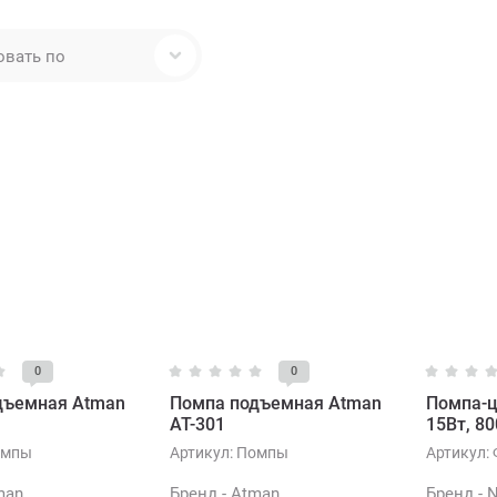
овать по
0
0
дъемная Atman
Помпа подъемная Atman
Помпа-ц
AT-301
15Вт, 80
мпы
Артикул:
Помпы
Артикул:
man
Бренд - Atman
Бренд - 