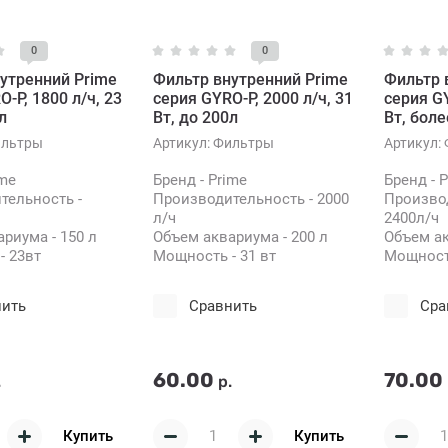
0
0
утренний Prime
Фильтр внутренний Prime
Фильтр 
-P, 1800 л/ч, 23
серия GYRO-P, 2000 л/ч, 31
серия GY
л
Вт, до 200л
Вт, боле
льтры
Артикул:
Фильтры
Артикул:
ime
Бренд - Prime
Бренд - 
тельность -
Производительность - 2000
Производ
л/ч
2400л/ч
риума - 150 л
Объем аквариума - 200 л
Объем ак
- 23вт
Мощность - 31 вт
Мощность
нить
Сравнить
Сра
60.00
70.00
.
р.
Купить
Купить