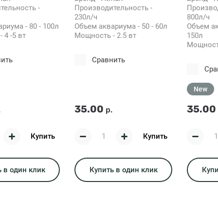
тельность -
Производительность -
Производ
230л/ч
800л/ч
риума - 80 - 100л
Объем аквариума - 50 - 60л
Объем ак
 4 -5 вт
Мощность - 2.5 вт
150л
Мощность
нить
Сравнить
Сра
New
35.00
35.00
.
р.
Купить
Купить
 в один клик
Купить в один клик
Купи