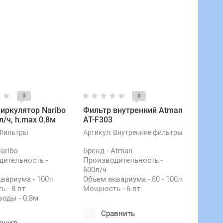
0
0
иркулятор Naribo
Фильтр внутренний Atman
л/ч, h.max 0,8м
AT-F303
Фильтры
Артикул:
Внутренние фильтры
Naribo
Бренд - Atman
ительность -
Производительность -
600л/ч
вариума - 100л
Объем аквариума - 80 - 100л
 - 8 вт
Мощность - 6 вт
оды - 0.8м
Сравнить