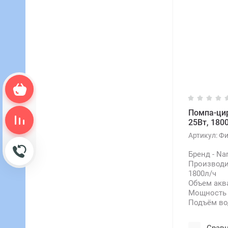
Корзина пуста
Помпа-цир
Сравнение пусто
25Вт, 1800
Артикул:
Фи
Обратный звонок
Бренд - Na
Производи
1800л/ч
Объем аква
Мощность 
Подъём во