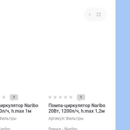
0
0
иркулятор Naribo
Помпа-циркулятор Naribo
0л/ч, h.max 1м
20Вт, 1200л/ч, h.max 1,2м
Фильтры
Артикул:
Фильтры
Naribo
Бренд - Naribo