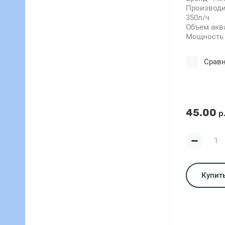
Производи
350л/ч
Объем аква
Мощность -
Срав
45.00
р
Купить