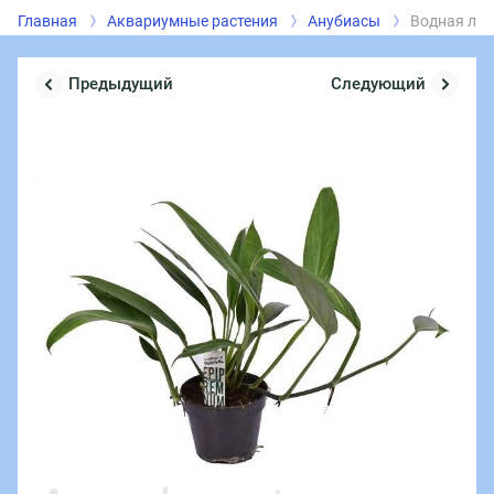
Главная
Аквариумные растения
Анубиасы
Водная лиа
Предыдущий
Следующий