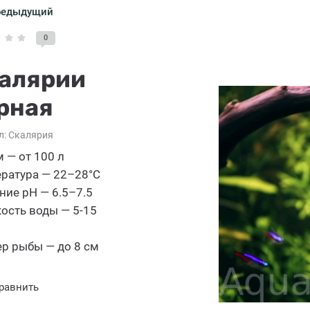
редыдущий
0
алярии
рная
л:
Скалярия
 — от 100 л
ратура — 22–28°C
ние pH — 6.5–7.5
ость воды — 5-15
р рыбы — до 8 см
равнить