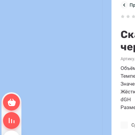
П
Ск
че
Артику
Объём
Темпе
Значе
Жёстк
dGH
Корзина пуста
Разме
Сравнение пусто
С