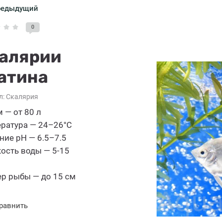
редыдущий
0
алярии
атина
л:
Скалярия
 — от 80 л
ратура — 24–26°C
ние pH — 6.5–7.5
ость воды — 5-15
р рыбы — до 15 см
равнить