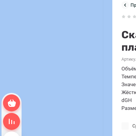
П
Ск
пл
Артику
Объём
Темпе
Значе
Жёстк
dGH
Корзина пуста
Разме
Сравнение пусто
С