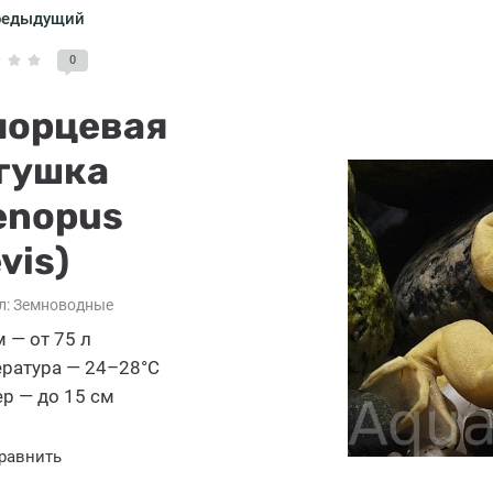
редыдущий
0
орцевая
гушка
enopus
vis)
л:
Земноводные
 — от 75 л
ратура — 24–28°C
р — до 15 см
равнить