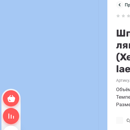
П
Шп
ля
(X
lae
Артику
Объём
Темпе
Корзина пуста
Разме
Сравнение пусто
С