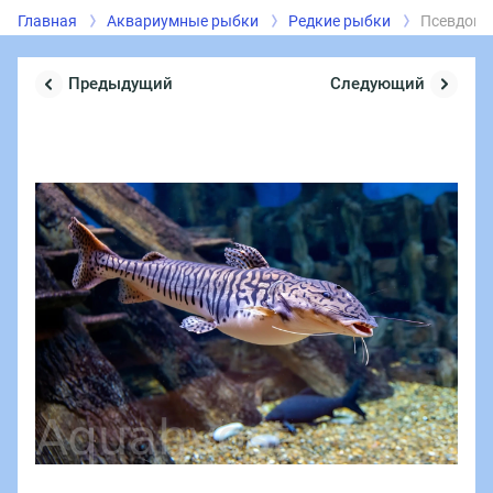
Главная
Аквариумные рыбки
Редкие рыбки
Псевдопла
Предыдущий
Следующий