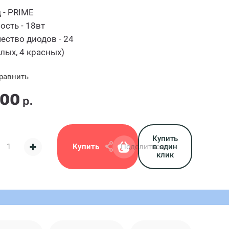
 - PRIME
сть - 18вт
ество диодов - 24
елых, 4 красных)
равнить
.00
р.
Купить
Купить
Поделиться:
в один
клик