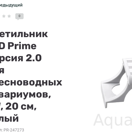
редыдущий
0
етильник
D Prime
рсия 2.0
я
есноводных
вариумов,
, 20 см,
лый
л:
PR-247273