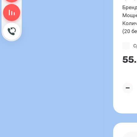
Бренд
Сравнение пусто
Мощно
Колич
Обратный звонок
(20 б
С
55