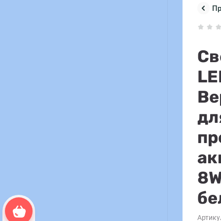
П
Св
LE
Ве
дл
пр
ак
8W
бе
Корзина пуста
Артику