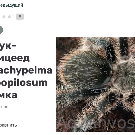
редыдущий
0
ук-
ицеед
achypelma
bopilosum
мка
л:
нет
равнить