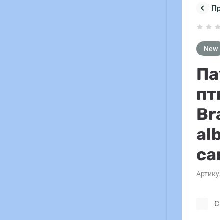
П
New
Па
пт
Br
al
са
Артику
С