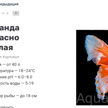
редыдущий
0
анда
асно
лая
л:
Карповые
 — от 40 л
ратура — 18–24°C
ние pH — 6.0–8.0
ость воды — 5-19
р рыбы — до 18 см
равнить