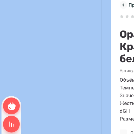
П
Ор
Кр
бе
Артику
Объём
Темпе
Значе
Жёстк
Корзина пуста
dGH
Разме
Сравнение пусто
С