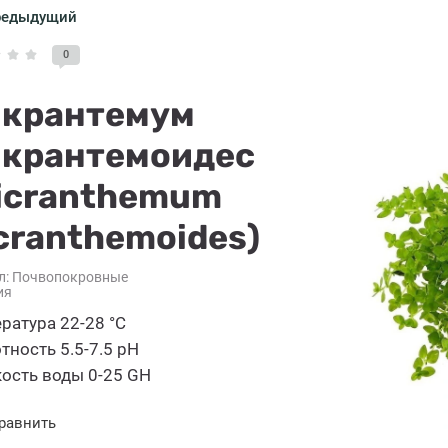
редыдущий
0
крантемум
крантемоидес
icranthemum
cranthemoides)
л:
Почвопокровные
ия
ратура 22-28 °C
тность 5.5-7.5 pH
ость воды 0-25 GH
равнить