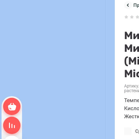
П
Ми
Ми
(M
Mi
Артику
растен
Темпе
Корзина пуста
Кисло
Жестк
Сравнение пусто
С