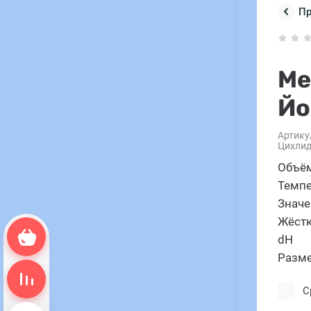
П
Ме
Йо
Артику
Цихли
Объём
Темпе
Значе
Жёстк
Корзина пуста
dH
Разме
Сравнение пусто
С