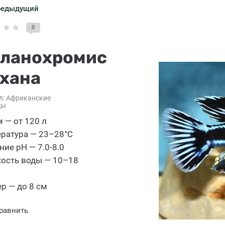
редыдущий
0
ланохромис
хана
л:
Африканские
ды
 — от 120 л
ратура — 23–28°C
ние pH — 7.0-8.0
ость воды — 10–18
р — до 8 см
равнить