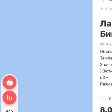
Ла
Би
Артику
Объём
Темпе
Значе
Жёстк
dGH
Корзина пуста
Разме
Сравнение пусто
С
8.