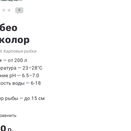
0
бео
колор
л:
Карповые рыбки
 — от 200 л
ратура — 23–28°C
ние pH — 6.5–7.0
ость воды — 6-18
р рыбы — до 15 см
равнить
00
р.