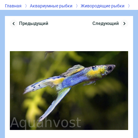
Главная
Аквариумные рыбки
Живородящие рыбки
Гу
Предыдущий
Следующий