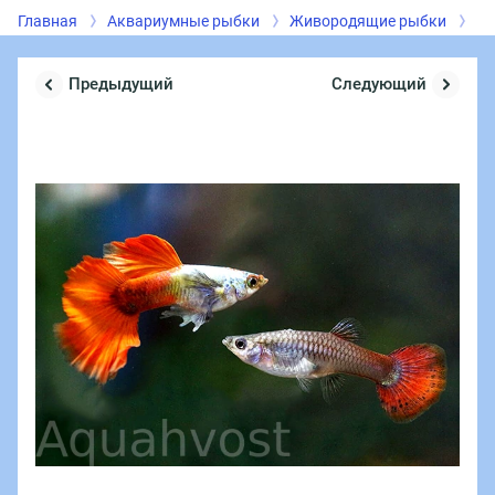
Главная
Аквариумные рыбки
Живородящие рыбки
Гу
Предыдущий
Следующий