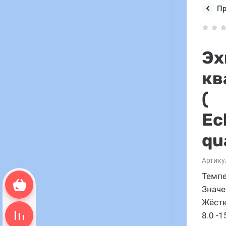
П
Эх
кв
(
Ec
qu
Артику
Темпе
Корзина пуста
Значен
Жёстк
Сравнение пусто
8.0 -1