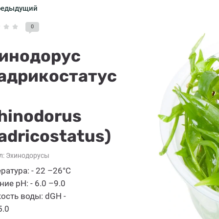
редыдущий
0
инодорус
адрикостатус
hinodorus
adricostatus)
л:
Эхинодорусы
ратура: - 22 –26°C
ие pH: - 6.0 –9.0
ость воды: dGH -
5.0