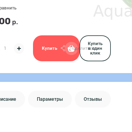
равнить
.00
р.
Купить
Купить
Поделиться:
в один
клик
писание
Параметры
Отзывы