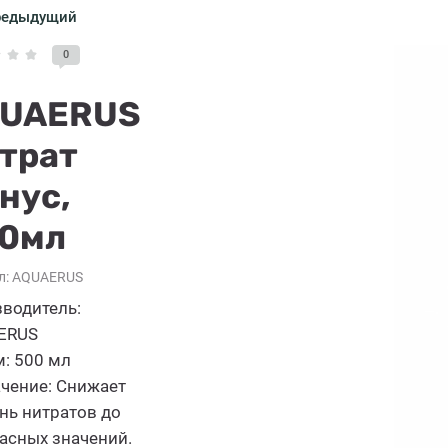
редыдущий
0
UAERUS
трат
нус,
0мл
л:
AQUAERUS
водитель:
ERUS
: 500 мл
чение: Снижает
нь нитратов до
асных значений.