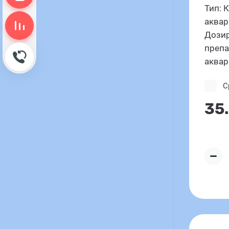
Тип: 
аква
Сравнение пусто
Дозир
препа
Обратный звонок
аква
С
35