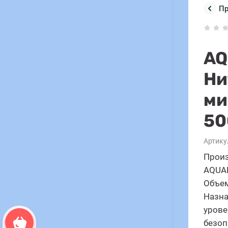
П
AQ
Ни
ми
50
Артику
Произ
AQUA
Объем
Назна
урове
Корзина пуста
безоп