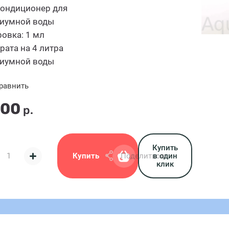
Кондиционер для
риумной воды
овка: 1 мл
рата на 4 литра
риумной воды
равнить
.00
р.
Купить
Купить
Поделиться:
в один
клик