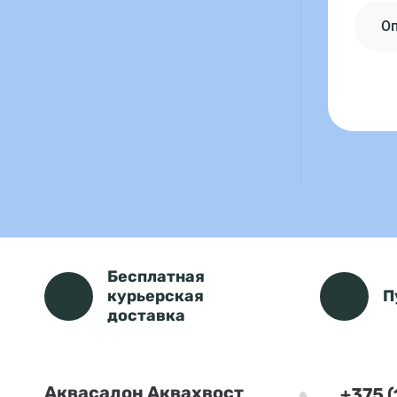
О
Бесплатная
курьерская
П
доставка
Аквасалон Аквахвост
+375 