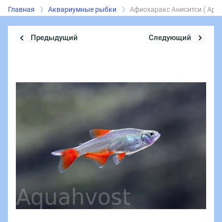
Главная
Аквариумные рыбки
Афиохаракс Аниситси ( Aphyo
Предыдущий
Следующий