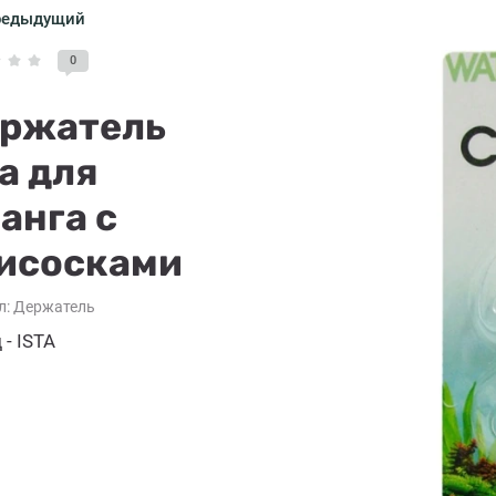
редыдущий
0
ржатель
ta для
анга с
исосками
л:
Держатель
 - ISTA