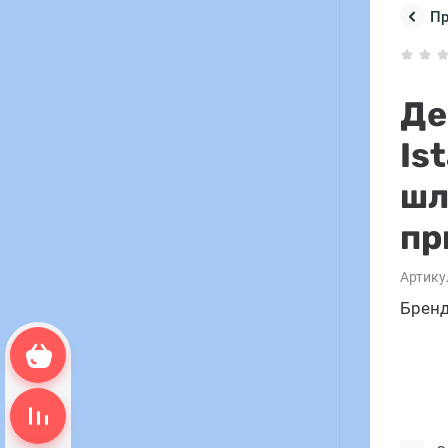
П
Де
Is
шл
пр
Артику
Бренд
Корзина пуста
Сравнение пусто