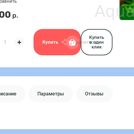
равнить
.00
р.
Купить
Купить
Поделиться:
в один
клик
писание
Параметры
Отзывы